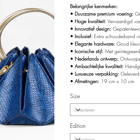
Belangrijke kenmerken:
• Duurzame premium voering:
Ge
• Hoge kwaliteit:
Vervaardigd va
• Innovatief design:
Gepatenteer
• Inclusief:
Extra schouderband v
• Elegante hardware:
Goud kleuri
• Iconische stijl:
Met geïntegreer
• Nederlands ontwerp:
Ontworpe
• Ambachtelijke kwaliteit:
Handge
• Luxueuze verpakking:
Geleverd
• Afmetingen:
19 cm x 10 cm
Size
Edition