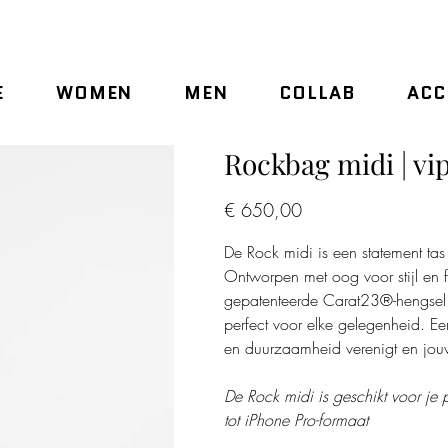
E
WOMEN
MEN
COLLAB
ACC
Rockbag midi | vip
Prijs
€ 650,00
De Rock midi is een statement ta
Ontworpen met oog voor stijl en fu
gepatenteerde Carat23®-hengsel t
perfect voor elke gelegenheid. Ee
en duurzaamheid verenigt en jouw 
De Rock midi is geschikt voor je p
tot iPhone Pro-formaat