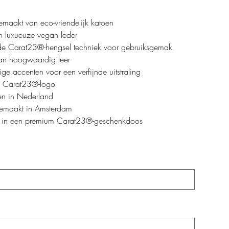
maakt van eco-vriendelijk katoen
n luxueuze vegan leder
de Carat23®-hengsel techniek voor gebruiksgemak
an hoogwaardig leer
ge accenten voor een verfijnde uitstraling
d Carat23®-logo
n in Nederland
maakt in Amsterdam
 in een premium Carat23®-geschenkdoos