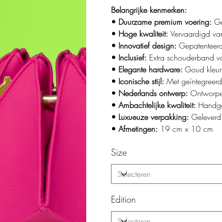
Belangrijke kenmerken:
• Duurzame premium voering:
Ge
• Hoge kwaliteit:
Vervaardigd va
• Innovatief design:
Gepatenteer
• Inclusief:
Extra schouderband v
• Elegante hardware:
Goud kleuri
• Iconische stijl:
Met geïntegreer
• Nederlands ontwerp:
Ontworpe
• Ambachtelijke kwaliteit:
Handge
• Luxueuze verpakking:
Geleverd
• Afmetingen:
19 cm x 10 cm
Size
Edition