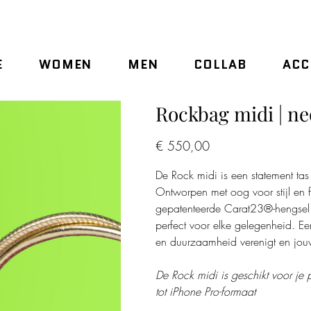
E
WOMEN
MEN
COLLAB
ACC
Rockbag midi | ne
Prijs
€ 550,00
De Rock midi is een statement ta
Ontworpen met oog voor stijl en fu
gepatenteerde Carat23®-hengsel t
perfect voor elke gelegenheid. Ee
en duurzaamheid verenigt en jouw 
De Rock midi is geschikt voor je p
tot iPhone Pro-formaat