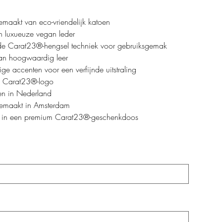
maakt van eco-vriendelijk katoen
n luxueuze vegan leder
de Carat23®-hengsel techniek voor gebruiksgemak
an hoogwaardig leer
ge accenten voor een verfijnde uitstraling
d Carat23®-logo
n in Nederland
maakt in Amsterdam
 in een premium Carat23®-geschenkdoos