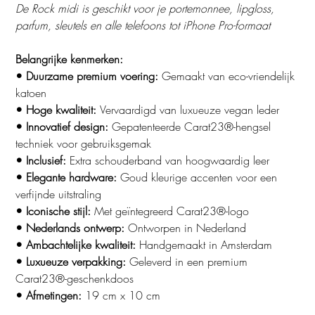
De Rock midi is geschikt voor je portemonnee, lipgloss,
parfum, sleutels en alle telefoons tot iPhone Pro-formaat
Belangrijke kenmerken:
• Duurzame premium voering:
Gemaakt van eco-vriendelijk
katoen
• Hoge kwaliteit:
Vervaardigd van luxueuze vegan leder
• Innovatief design:
Gepatenteerde Carat23®-hengsel
techniek voor gebruiksgemak
• Inclusief:
Extra schouderband van hoogwaardig leer
• Elegante hardware:
Goud kleurige accenten voor een
verfijnde uitstraling
• Iconische stijl:
Met geïntegreerd Carat23®-logo
• Nederlands ontwerp:
Ontworpen in Nederland
• Ambachtelijke kwaliteit:
Handgemaakt in Amsterdam
• Luxueuze verpakking:
Geleverd in een premium
Carat23®-geschenkdoos
• Afmetingen:
19 cm x 10 cm