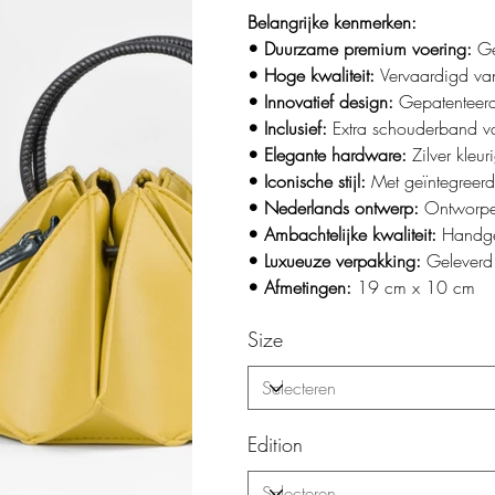
Belangrijke kenmerken:
• Duurzame premium voering:
Ge
• Hoge kwaliteit:
Vervaardigd va
• Innovatief design:
Gepatenteer
• Inclusief:
Extra schouderband v
• Elegante hardware:
Zilver kleu
• Iconische stijl:
Met geïntegreer
• Nederlands ontwerp:
Ontworpe
• Ambachtelijke kwaliteit:
Handge
• Luxueuze verpakking:
Geleverd
• Afmetingen:
19 cm x 10 cm
Size
Edition