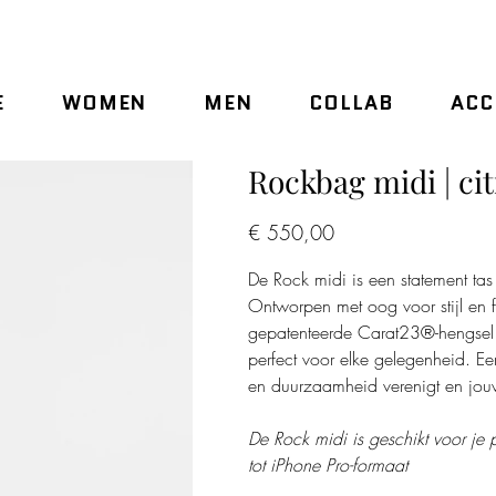
E
WOMEN
MEN
COLLAB
ACC
Rockbag midi | cit
Prijs
€ 550,00
De Rock midi is een statement ta
Ontworpen met oog voor stijl en fu
gepatenteerde Carat23®-hengsel t
perfect voor elke gelegenheid. Ee
en duurzaamheid verenigt en jouw 
De Rock midi is geschikt voor je p
tot iPhone Pro-formaat