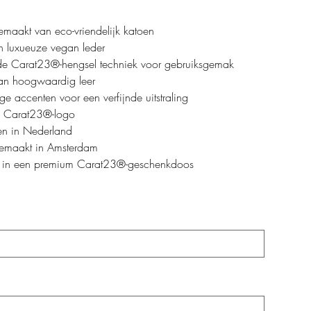
maakt van eco-vriendelijk katoen
n luxueuze vegan leder
de Carat23®-hengsel techniek voor gebruiksgemak
an hoogwaardig leer
rige accenten voor een verfijnde uitstraling
d Carat23®-logo
n in Nederland
maakt in Amsterdam
 in een premium Carat23®-geschenkdoos