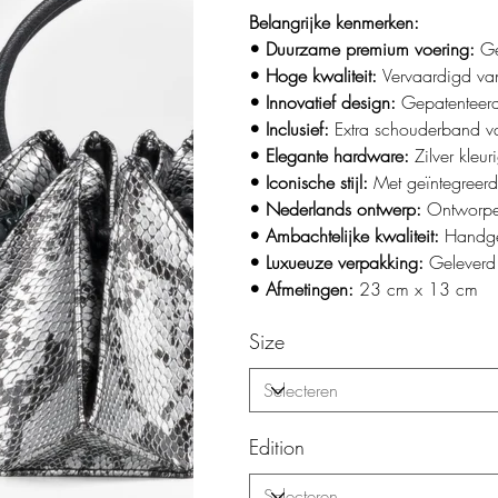
Belangrijke kenmerken:
• Duurzame premium voering:
Ge
• Hoge kwaliteit:
Vervaardigd va
• Innovatief design:
Gepatenteer
• Inclusief:
Extra schouderband v
• Elegante hardware:
Zilver kleu
• Iconische stijl:
Met geïntegreer
• Nederlands ontwerp:
Ontworpe
• Ambachtelijke kwaliteit:
Handge
• Luxueuze verpakking:
Geleverd
• Afmetingen:
23 cm x 13 cm
Size
Edition