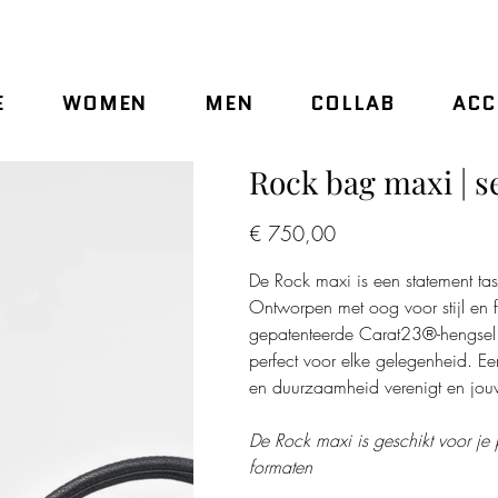
E
WOMEN
MEN
COLLAB
ACC
Rock bag maxi | se
Prijs
€ 750,00
De Rock maxi is een statement ta
Ontworpen met oog voor stijl en fu
gepatenteerde Carat23®-hengsel t
perfect voor elke gelegenheid. Ee
en duurzaamheid verenigt en jouw 
De Rock maxi is geschikt voor je p
formaten