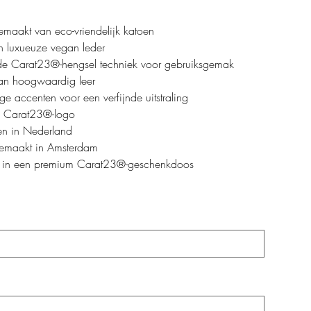
maakt van eco-vriendelijk katoen
n luxueuze vegan leder
de Carat23®-hengsel techniek voor gebruiksgemak
an hoogwaardig leer
rige accenten voor een verfijnde uitstraling
d Carat23®-logo
n in Nederland
maakt in Amsterdam
 in een premium Carat23®-geschenkdoos