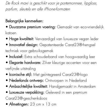
De Rock maxi is geschikt voor je portemonnee, lipgloss,
parfum, sleutels en alle iPhone-formaten
Belangrijke kenmerken:
• Duurzame premium voering:
Gemaakt van eco-vriendelijk
katoen
• Hoge kwaliteit:
Vervaardigd van luxueuze vegan leder
• Innovatief design:
Gepatenteerde Carat23®-hengsel
techniek voor gebruiksgemak
• Inclusief:
Extra schouderband van hoogwaardig leer
• Elegante hardware:
Zilver kleurige accenten voor een
verfijnde uitstraling
• Iconische stijl:
Met geïntegreerd Carat23®-logo
• Nederlands ontwerp:
Ontworpen in Nederland
• Ambachtelijke kwaliteit:
Handgemaakt in Amsterdam
• Luxueuze verpakking:
Geleverd in een premium
Carat23®-geschenkdoos
• Afmetingen:
23 cm x 13 cm