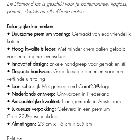
De Diamond tas is geschikt voor je portemonnee, lipgloss,
parfum, sleutels en alle iPhone maten
Belangrijke kenmerken:
• Duurzame premium voering:
Gemaakt van eco-vriendelijk
katoen
• Hoog kwaliteits leder:
Met minder chemicaliën gelooid
voor een langere levensduur
• Innovatief design:
Enkele handgreep voor gemak en stijl
• Elegante hardware:
Goud kleurige accenten voor een
verfijnde uitstraling
• Iconische stijl:
Met geïntegreerd Carat23®-logo
• Nederlands ontwerp:
Ontworpen in Nederland
• Ambachtelijke kwaliteit:
Handgemaakt in Amsterdam
• Luxueuze verpakking:
Geleverd in een premium
Carat23®-geschenkdoos
• Afmetingen:
23 cm x 16 cm x 6,5 cm
Edition